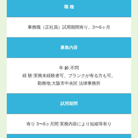
職 種
事務職（正社員）試用期間有り。3〜6ヶ月
募集内容
年 齢:不問
経 験:実務未経験者可、ブランクが有る方も可。
勤務地:大阪市中央区 法律事務所
試用期間
有り 3〜6ヶ月間 実務内容により短縮等有り