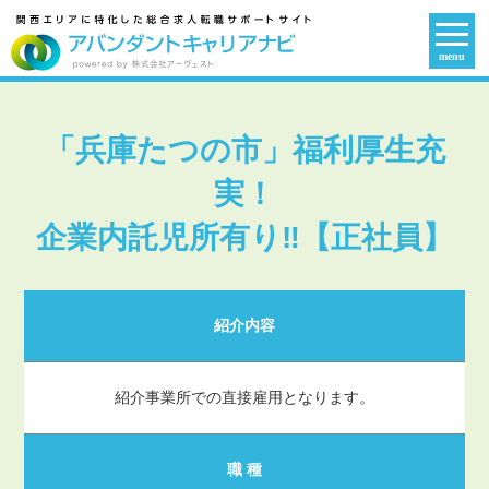
menu
「兵庫たつの市」福利厚生充
実！
企業内託児所有り‼【正社員】
紹介内容
紹介事業所での直接雇用となります。
職 種