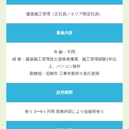
建築施工管理（正社員／エリア限定社員）
募集内容
年 齢：不問
経 験：建築施工管理技士資格者優遇、施工管理経験1年以
上、パソコン操作
勤務地：尼崎市 工事作業所※直行直帰
試用期間
有り 3〜6ヶ月間 実務内容により短縮等有り